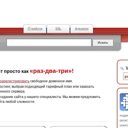
IT-работа
SSL
Аукцион
W
«раз-два-три»!
т просто как
зарегистрировать
свободное доменное имя.
остинг, выбрав подходящий тарифный план или заказать
енного сервера.
оздание сайта у нашего специалиста. Мы можем предложить
йта любой сложности.
пода
регис
шанс