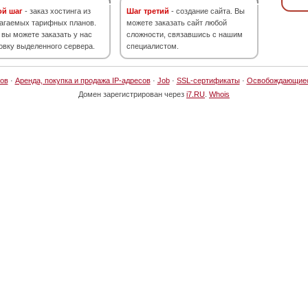
ой шаг
- заказ хостинга из
Шаг третий
- создание сайта. Вы
агаемых тарифных планов.
можете заказать сайт любой
 вы можете заказать у нас
сложности, связавшись с нашим
овку выделенного сервера.
специалистом.
ов
·
Аренда, покупка и продажа IP-адресов
·
Job
·
SSL-сертификаты
·
Освобождающие
Домен зарегистрирован через
i7.RU
.
Whois