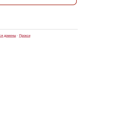
ся домены
·
Прокси