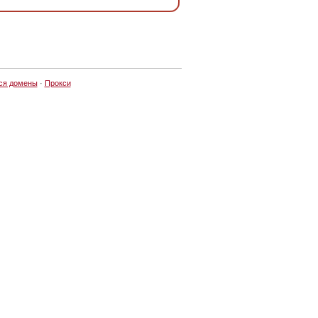
ся домены
·
Прокси