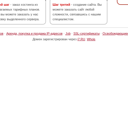
ой шаг
- заказ хостинга из
Шаг третий
- создание сайта. Вы
агаемых тарифных планов.
можете заказать сайт любой
 вы можете заказать у нас
сложности, связавшись с нашим
овку выделенного сервера.
специалистом.
ов
·
Аренда, покупка и продажа IP-адресов
·
Job
·
SSL-сертификаты
·
Освобождающие
Домен зарегистрирован через
i7.RU
.
Whois