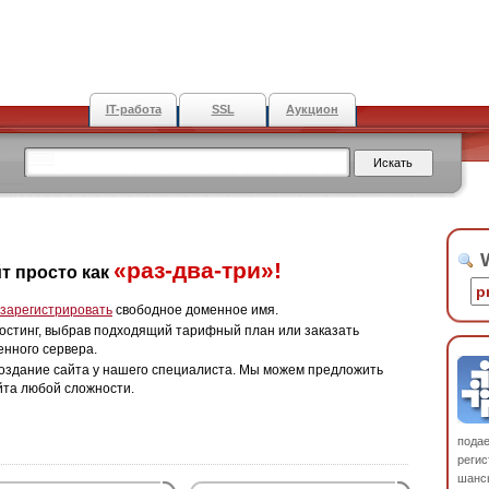
IT-работа
SSL
Аукцион
W
«раз-два-три»!
т просто как
зарегистрировать
свободное доменное имя.
остинг, выбрав подходящий тарифный план или заказать
енного сервера.
оздание сайта у нашего специалиста. Мы можем предложить
йта любой сложности.
пода
регис
шанс