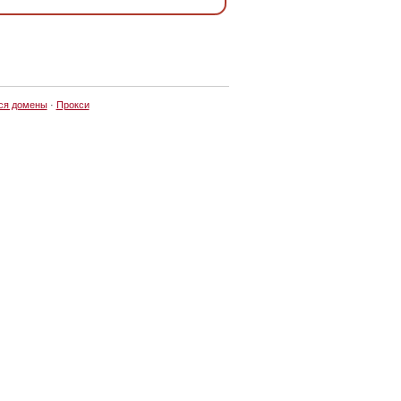
ся домены
·
Прокси