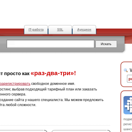
IT-работа
SSL
Аукцион
W
«раз-два-три»!
т просто как
зарегистрировать
свободное доменное имя.
остинг, выбрав подходящий тарифный план или заказать
енного сервера.
оздание сайта у нашего специалиста. Мы можем предложить
йта любой сложности.
пода
регис
шанс