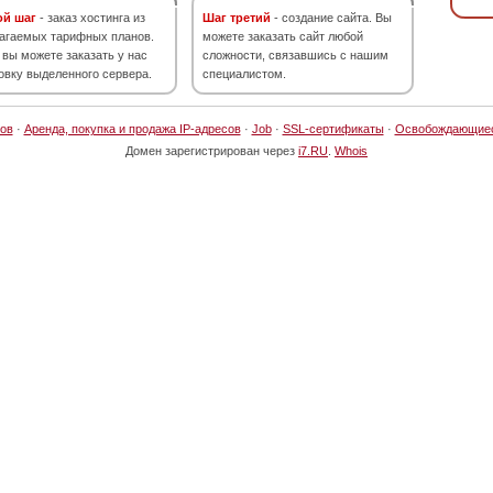
ой шаг
- заказ хостинга из
Шаг третий
- создание сайта. Вы
агаемых тарифных планов.
можете заказать сайт любой
 вы можете заказать у нас
сложности, связавшись с нашим
овку выделенного сервера.
специалистом.
ов
·
Аренда, покупка и продажа IP-адресов
·
Job
·
SSL-сертификаты
·
Освобождающие
Домен зарегистрирован через
i7.RU
.
Whois