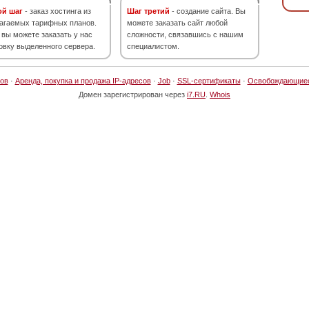
ой шаг
- заказ хостинга из
Шаг третий
- создание сайта. Вы
агаемых тарифных планов.
можете заказать сайт любой
 вы можете заказать у нас
сложности, связавшись с нашим
овку выделенного сервера.
специалистом.
ов
·
Аренда, покупка и продажа IP-адресов
·
Job
·
SSL-сертификаты
·
Освобождающие
Домен зарегистрирован через
i7.RU
.
Whois