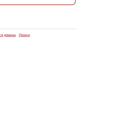
ся домены
·
Прокси