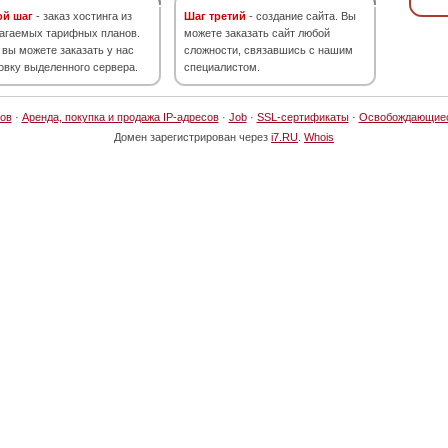
ой шаг
- заказ хостинга из
Шаг третий
- создание сайта. Вы
агаемых тарифных планов.
можете заказать сайт любой
 вы можете заказать у нас
сложности, связавшись с нашим
овку выделенного сервера.
специалистом.
ов
·
Аренда, покупка и продажа IP-адресов
·
Job
·
SSL-сертификаты
·
Освобождающие
Домен зарегистрирован через
i7.RU
.
Whois