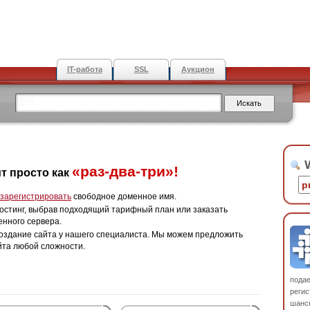
IT-работа
SSL
Аукцион
W
«раз-два-три»!
т просто как
зарегистрировать
свободное доменное имя.
остинг, выбрав подходящий тарифный план или заказать
енного сервера.
оздание сайта у нашего специалиста. Мы можем предложить
йта любой сложности.
пода
регис
шанс