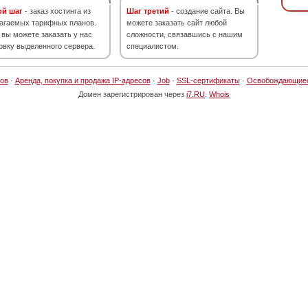
ой шаг
- заказ хостинга из
Шаг третий
- создание сайта. Вы
агаемых тарифных планов.
можете заказать сайт любой
 вы можете заказать у нас
сложности, связавшись с нашим
овку выделенного сервера.
специалистом.
ов
·
Аренда, покупка и продажа IP-адресов
·
Job
·
SSL-сертификаты
·
Освобождающие
Домен зарегистрирован через
i7.RU
.
Whois