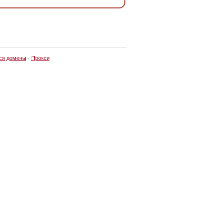
ся домены
·
Прокси