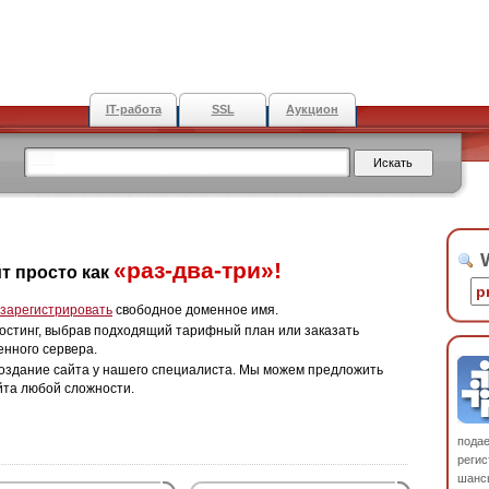
IT-работа
SSL
Аукцион
W
«раз-два-три»!
т просто как
зарегистрировать
свободное доменное имя.
остинг, выбрав подходящий тарифный план или заказать
енного сервера.
оздание сайта у нашего специалиста. Мы можем предложить
йта любой сложности.
пода
регис
шанс