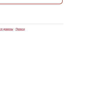
ся домены
·
Прокси