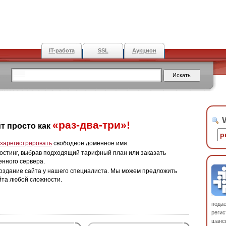
IT-работа
SSL
Аукцион
W
«раз-два-три»!
т просто как
зарегистрировать
свободное доменное имя.
остинг, выбрав подходящий тарифный план или заказать
енного сервера.
оздание сайта у нашего специалиста. Мы можем предложить
йта любой сложности.
пода
регис
шанс