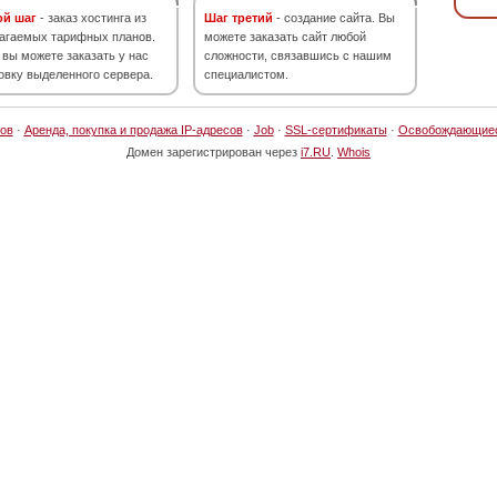
ой шаг
- заказ хостинга из
Шаг третий
- создание сайта. Вы
агаемых тарифных планов.
можете заказать сайт любой
 вы можете заказать у нас
сложности, связавшись с нашим
овку выделенного сервера.
специалистом.
ов
·
Аренда, покупка и продажа IP-адресов
·
Job
·
SSL-сертификаты
·
Освобождающие
Домен зарегистрирован через
i7.RU
.
Whois