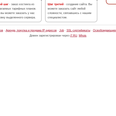
ой шаг
- заказ хостинга из
Шаг третий
- создание сайта. Вы
агаемых тарифных планов.
можете заказать сайт любой
 вы можете заказать у нас
сложности, связавшись с нашим
овку выделенного сервера.
специалистом.
ов
·
Аренда, покупка и продажа IP-адресов
·
Job
·
SSL-сертификаты
·
Освобождающие
Домен зарегистрирован через
i7.RU
.
Whois