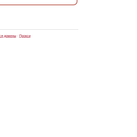
ся домены
·
Прокси