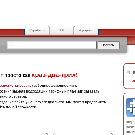
IT-работа
SSL
Аукцион
W
«раз-два-три»!
т просто как
зарегистрировать
свободное доменное имя.
остинг, выбрав подходящий тарифный план или заказать
енного сервера.
оздание сайта у нашего специалиста. Мы можем предложить
йта любой сложности.
пода
регис
шанс