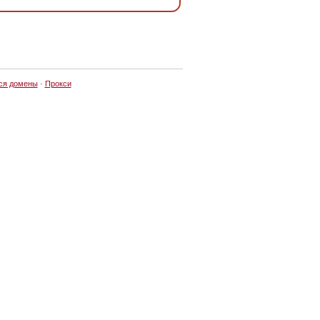
ся домены
·
Прокси