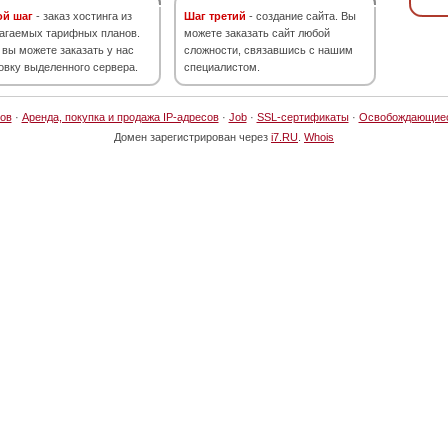
ой шаг
- заказ хостинга из
Шаг третий
- создание сайта. Вы
агаемых тарифных планов.
можете заказать сайт любой
 вы можете заказать у нас
сложности, связавшись с нашим
овку выделенного сервера.
специалистом.
ов
·
Аренда, покупка и продажа IP-адресов
·
Job
·
SSL-сертификаты
·
Освобождающие
Домен зарегистрирован через
i7.RU
.
Whois