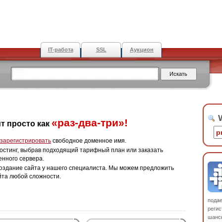
IT-работа
SSL
Аукцион
W
«раз-два-три»!
т просто как
зарегистрировать
свободное доменное имя.
остинг, выбрав подходящий тарифный план или заказать
енного сервера.
оздание сайта у нашего специалиста. Мы можем предложить
йта любой сложности.
пода
регис
шанс